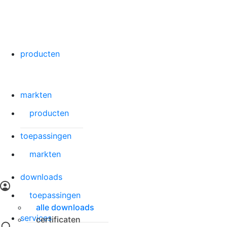
naar nieuwsoverzicht
VSH XPress RVS 304
Search
19 oktober 2023
producten
,
12:15
deel dit bericht
markten
meer nieuws
producten
toepassingen
markten
downloads
toepassingen
alle downloads
services
certificaten