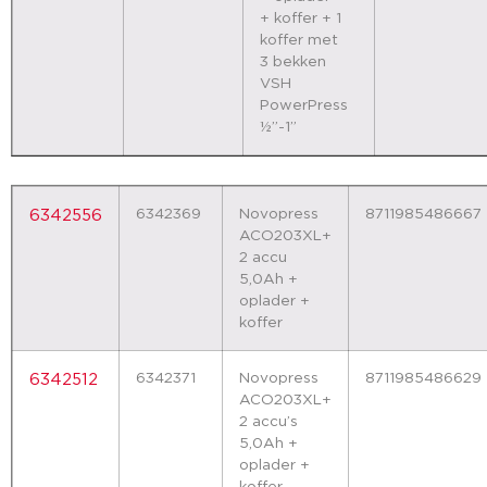
+ koffer + 1
koffer met
3 bekken
VSH
PowerPress
½”-1”
6342369
Novopress
8711985486667
6342556
ACO203XL+
2 accu
5,0Ah +
oplader +
koffer
6342371
Novopress
8711985486629
6342512
ACO203XL+
2 accu’s
5,0Ah +
oplader +
koffer