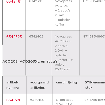
6342391
Novopress
87119854865
6342481
ACO103
+ 2 accu’s
2,0Ah
+ oplader +
koffer
6342402
Novopress
87119854866
6342523
ACO103 +
2 accu’s
2,0Ah +
oplader
+ koffer + 6
ACO203, ACO203XL en accu’s
bekken
12-35 mm
artikel-
voorgaand
omschrijving
GTIN-numm
nummer
artikelnr.
stuk
6340136
Li-Ion accu
87119854866
6341588
2,0Ah 18V