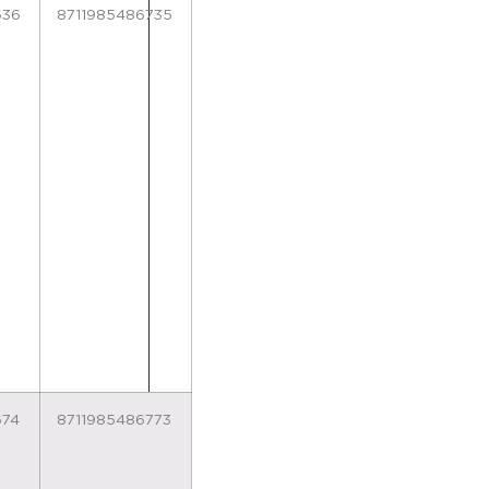
636
8711985486735
674
8711985486773