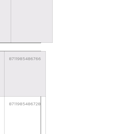
8711985486766
8711985486728