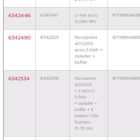
6340147
Li-Ion accu
8711985463
6342446
5,0Ah 18V
6342325
Novopress
8711985486
6342490
ACO203
accu 2,0Ah +
oplader +
koffer
6342336
8711985486
6342534
Novopress
ACO203
+ 2 accu’s
5,0Ah
+ oplader +
koffer + 6
bekken VSH
Express
12-35 mm