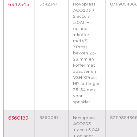
6342347
Novopress
8711985486
6342545
ACO203 +
2 accu’s
5,0Ah +
oplader
+ koffer
metVSH
XPress
bekken 22-
28 mm en
koffer met
adapter en
VSH XPress
HP-kettingen
35-54 mm
voor
sprinkler
6360081
Novopress
8711985486
6360189
ACO203
+ accu 5,0Ah
+ oplader