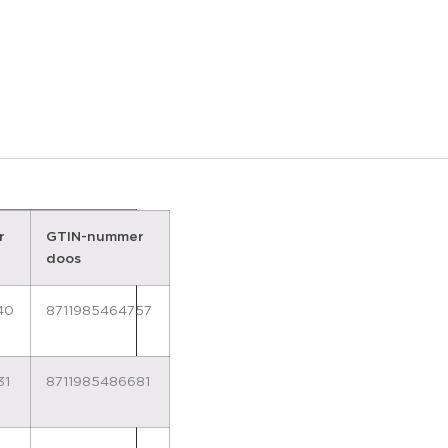
Ah lithium-ion
eer capaciteit).
 en 3,0 Ah
 2,0Ah (+33%) en
r
GTIN-nummer
doos
40
8711985464757
31
8711985486681