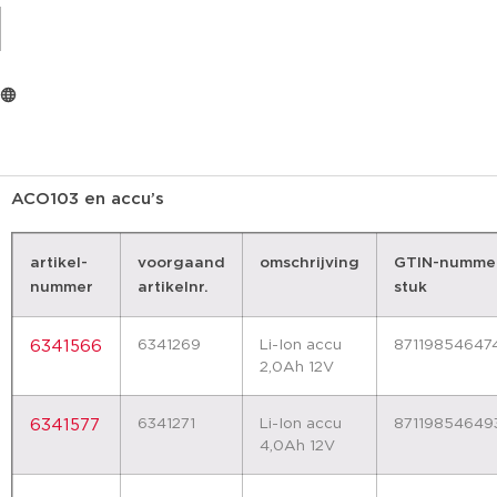
Voor de ACO103 machine zullen nu standaard 2,0Ah en 4,0
accu’s geleverd worden in plaats van 1,5Ah en 3Ah (33% m
Bij de ACO203 en ACO203XL worden de accu’s van 1,5Ah
vervangen door lithium-ion accu’s met een capaciteit van
5,0Ah (+67%).
ACO103 en accu’s
artikel-
voorgaand
omschrijving
GTIN-numme
nummer
artikelnr.
stuk
6341269
Li-Ion accu
87119854647
6341566
2,0Ah 12V
6341271
Li-Ion accu
87119854649
6341577
4,0Ah 12V