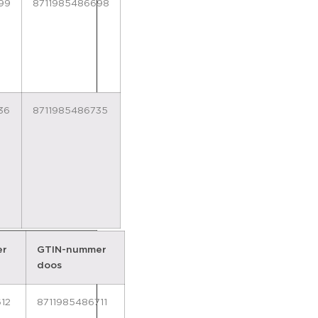
99
8711985486698
36
8711985486735
er
GTIN-nummer
doos
12
8711985486711