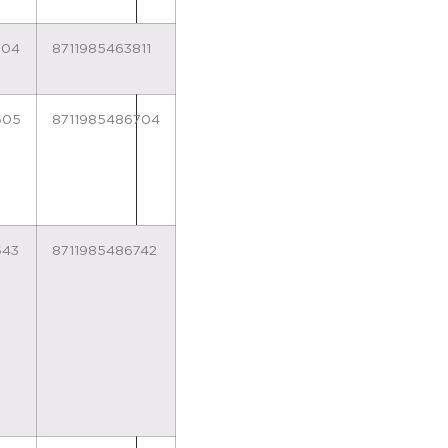
804
8711985463811
605
8711985486704
643
8711985486742