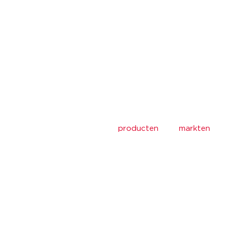
t
producten
markten
voor de Novopress
ere capaciteit
itgevoerd kunnen