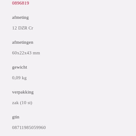
0896819
afmeting
12 DZR Cr
afmetingen
60x22x43 mm
gewicht
0,09 kg
verpakking
zak (10 st)
gtin
08711985059960