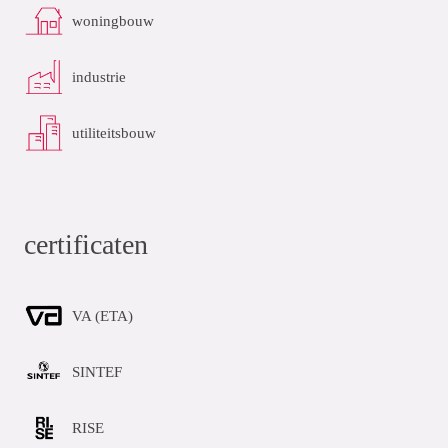
woningbouw
industrie
utiliteitsbouw
certificaten
VA (ETA)
SINTEF
RISE