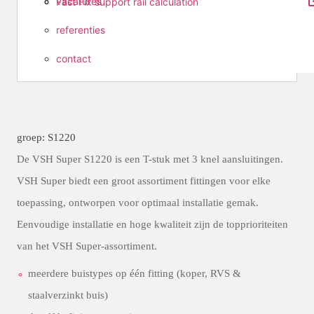
vacatures
Fast Fix support rail calculation
referenties
contact
groep: S1220
De VSH Super S1220 is een T-stuk met 3 knel aansluitingen.
VSH Super biedt een groot assortiment fittingen voor elke
toepassing, ontworpen voor optimaal installatie gemak.
Eenvoudige installatie en hoge kwaliteit zijn de topprioriteiten
van het VSH Super-assortiment.
meerdere buistypes op één fitting (koper, RVS &
staalverzinkt buis)