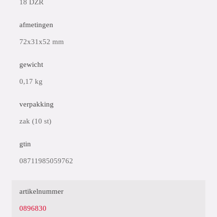
18 DZR
afmetingen
72x31x52 mm
gewicht
0,17 kg
verpakking
zak (10 st)
gtin
08711985059762
artikelnummer
0896830