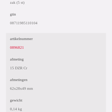
zak (5 st)
gtin
08711985110104
artikelnummer
0896821
afmeting
15 DZR Cr
afmetingen
62x28x49 mm
gewicht
0,14 kg