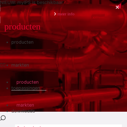
NIEUW: myIPS is beschikbaar
meer info
producten
producten
sluiten
markten
producten
toepassingen
markten
downloads