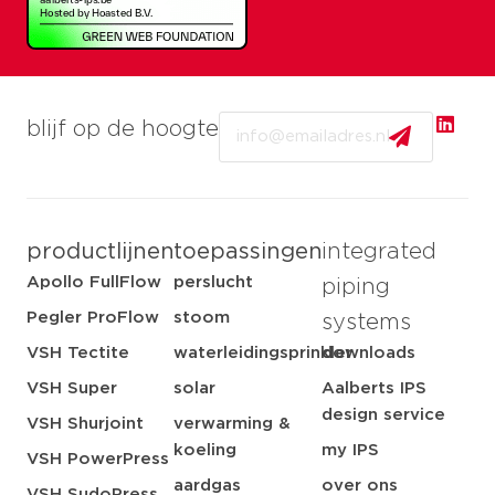
Email
blijf op de hoogte
productlijnen
toepassingen
integrated
Apollo FullFlow
perslucht
piping
Pegler ProFlow
stoom
systems
VSH Tectite
waterleidingsprinkler
downloads
VSH Super
solar
Aalberts IPS
design service
VSH Shurjoint
verwarming &
koeling
my IPS
VSH PowerPress
aardgas
over ons
VSH SudoPress