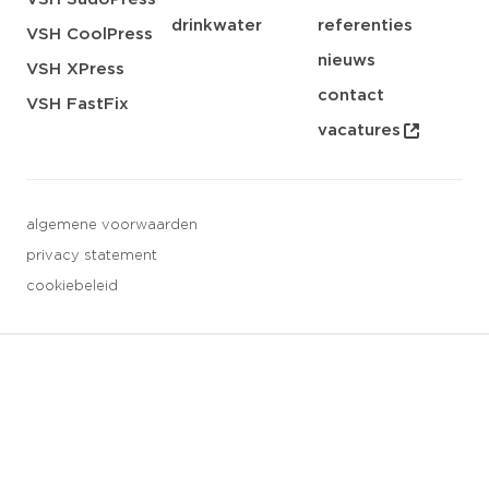
drinkwater
referenties
VSH CoolPress
nieuws
VSH XPress
contact
VSH FastFix
vacatures
algemene voorwaarden
privacy statement
cookiebeleid
3 downloads geselecteerd
opslaan