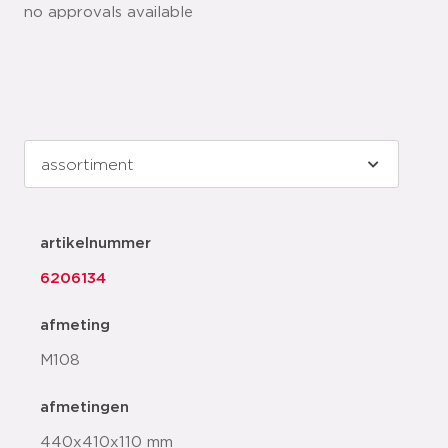
no approvals available
artikelnummer
6206134
afmeting
M108
afmetingen
440x410x110 mm