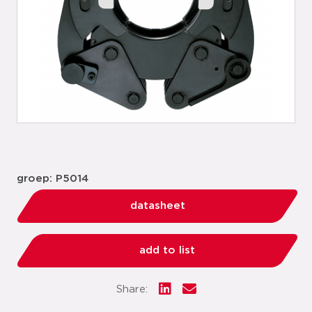
groep: P5014
datasheet
add to list
Share: