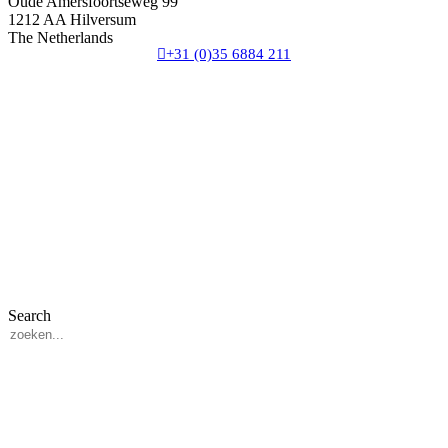
Oude Amersfoortseweg 99
1212 AA Hilversum
The Netherlands
+31 (0)35 6884 211
Search
3 downloads geselecteerd
Verzend formulier
download
email
opslaan