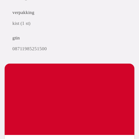
verpakking
kist (1 st)
gtin
08711985251500