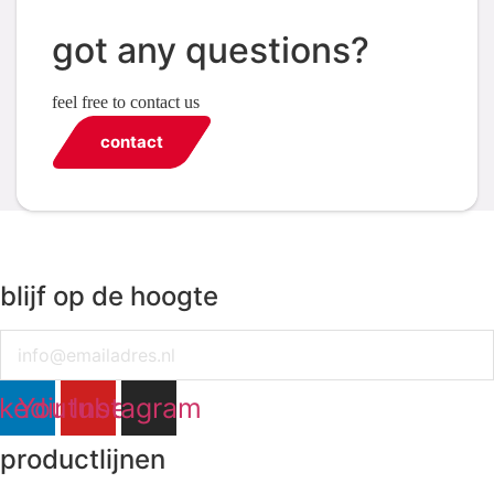
got any questions?
feel free to contact us
contact
blijf op de hoogte
Email
nkedin
Youtube
Instagram
productlijnen