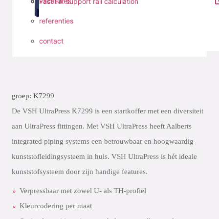
vacatures
Fast Fix support rail calculation
referenties
contact
groep: K7299
De VSH UltraPress K7299 is een startkoffer met een diversiteit
aan UltraPress fittingen. Met VSH UltraPress heeft Aalberts
integrated piping systems een betrouwbaar en hoogwaardig
kunststofleidingsysteem in huis. VSH UltraPress is hét ideale
kunststofsysteem door zijn handige features.
Verpressbaar met zowel U- als TH-profiel
Kleurcodering per maat