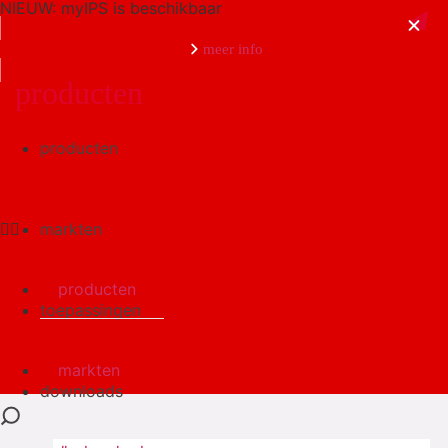
NIEUW: myIPS is beschikbaar
meer info
producten
producten
sluiten
markten
producten
toepassingen
markten
downloads