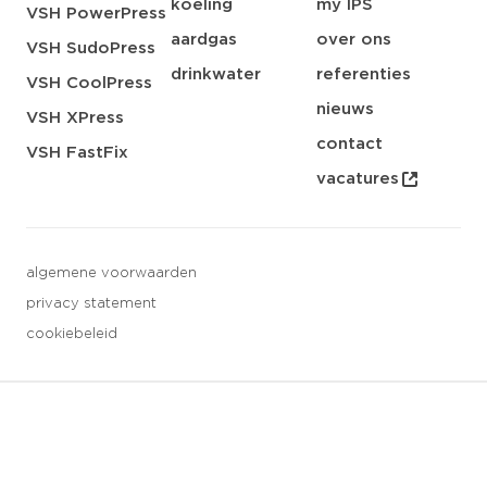
koeling
my IPS
VSH PowerPress
aardgas
over ons
VSH SudoPress
drinkwater
referenties
VSH CoolPress
nieuws
VSH XPress
contact
VSH FastFix
vacatures
algemene voorwaarden
privacy statement
cookiebeleid
3 downloads geselecteerd
opslaan