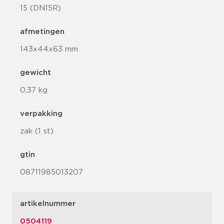
15 (DN15R)
afmetingen
143x44x63 mm
gewicht
0,37 kg
verpakking
zak (1 st)
gtin
08711985013207
artikelnummer
0504119