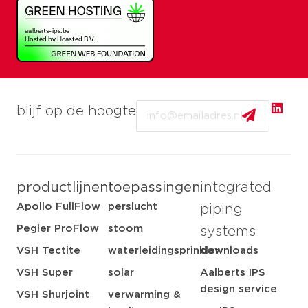
Email
blijf op de hoogte
productlijnen
toepassingen
integrated
Apollo FullFlow
perslucht
piping
Pegler ProFlow
stoom
systems
VSH Tectite
waterleidingsprinkler
downloads
VSH Super
solar
Aalberts IPS
design service
VSH Shurjoint
verwarming &