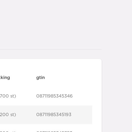
kking
gtin
700 st)
08711985345346
200 st)
08711985345193