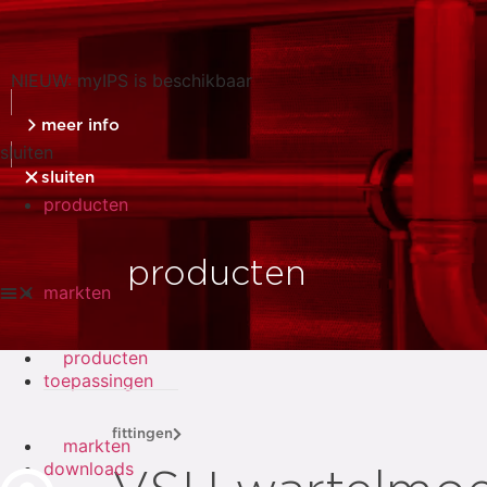
NIEUW: myIPS is beschikbaar
meer info
sluiten
sluiten
producten
producten
markten
producten
toepassingen
fittingen
markten
downloads