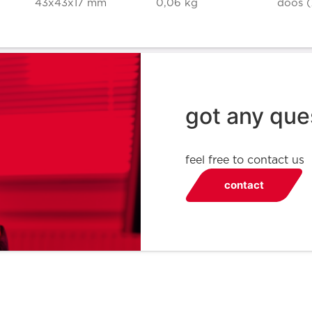
43x43x17 mm
0,06 kg
doos (
got any que
feel free to contact us
contact