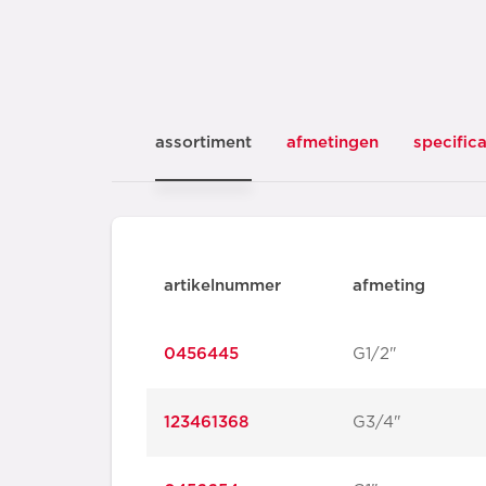
assortiment
afmetingen
specifica
artikelnummer
afmeting
0456445
G1/2"
123461368
G3/4"