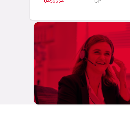
0456654
G1"