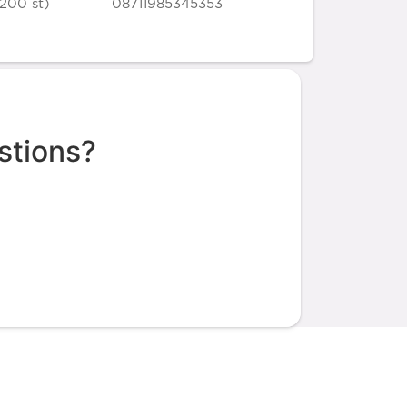
200 st)
08711985345353
stions?