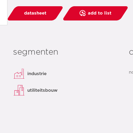
datasheet
add to list
segmenten
c
n
industrie
utiliteitsbouw