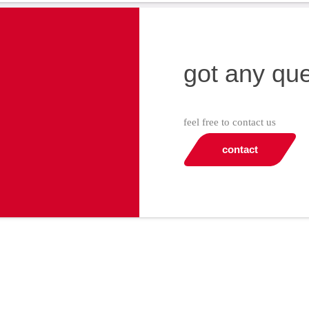
got any qu
feel free to contact us
contact