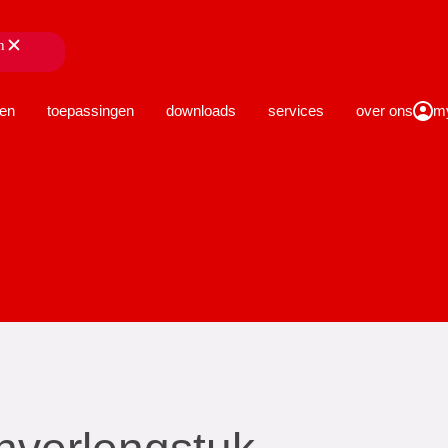
n
sluiten
en
toepassingen
downloads
services
over ons