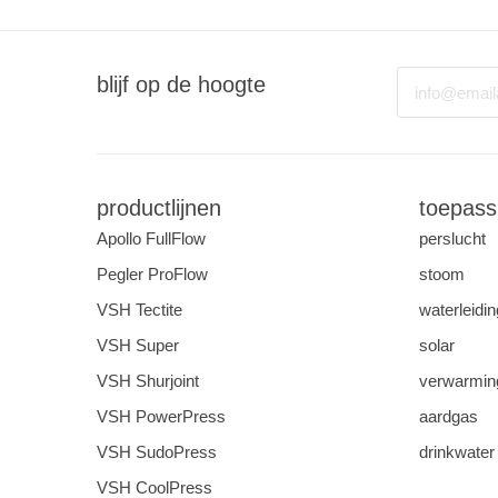
Email
blijf op de hoogte
productlijnen
toepass
Apollo FullFlow
perslucht
Pegler ProFlow
stoom
VSH Tectite
waterleidin
VSH Super
solar
VSH Shurjoint
verwarming
VSH PowerPress
aardgas
VSH SudoPress
drinkwater
VSH CoolPress