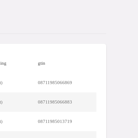
ing
gtin
t)
08711985066869
t)
08711985066883
t)
08711985013719