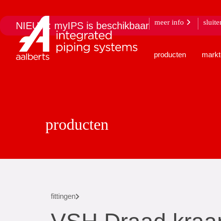
meer info
sluite
NIEUW: myIPS is beschikbaar
producten
markt
producten
fittingen