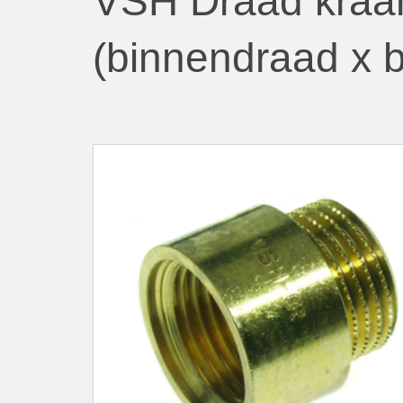
VSH Draad kraa
(binnendraad x 