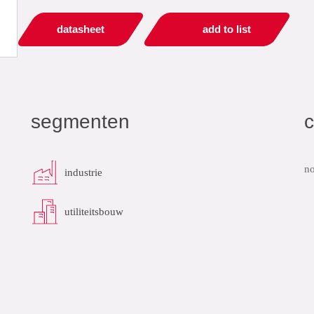
datasheet
add to list
segmenten
c
no
industrie
utiliteitsbouw