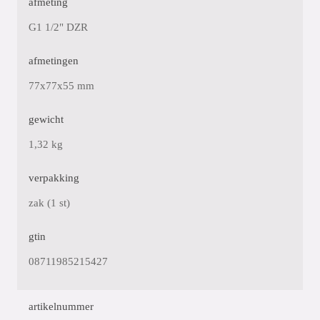
afmeting
G1 1/2" DZR
afmetingen
77x77x55 mm
gewicht
1,32 kg
verpakking
zak (1 st)
gtin
08711985215427
artikelnummer