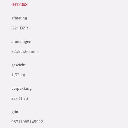
0412093
afmeting
G2" DZR
afmetingen
92x92x66 mm
gewicht
1,52 kg
verpakking
zak (1 st)
gtin
08711985145922