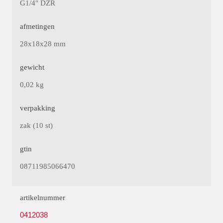
G1/4" DZR
afmetingen
28x18x28 mm
gewicht
0,02 kg
verpakking
zak (10 st)
gtin
08711985066470
artikelnummer
0412038