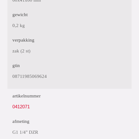
60x41x60 mm
gewicht
0,2 kg
verpakking
zak (2 st)
gtin
08711985069624
artikelnummer
0412071
afmeting
G1 1/4" DZR