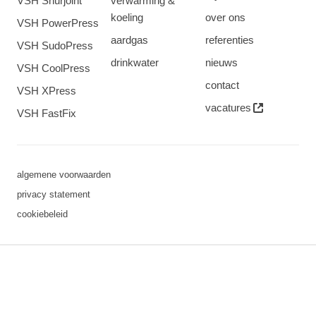
VSH Shurjoint
verwarming &
koeling
over ons
VSH PowerPress
aardgas
referenties
VSH SudoPress
drinkwater
nieuws
VSH CoolPress
contact
VSH XPress
vacatures
VSH FastFix
algemene voorwaarden
privacy statement
cookiebeleid
3 downloads geselecteerd
opslaan