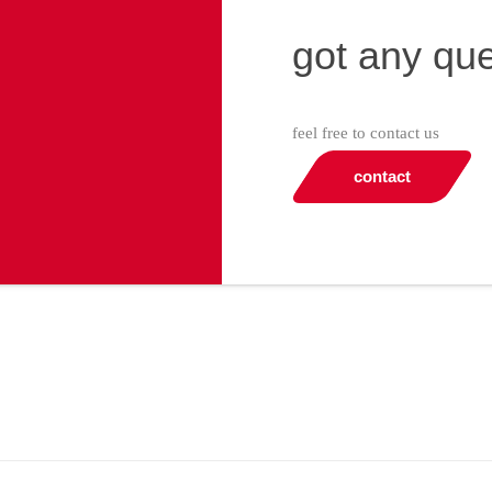
got any qu
feel free to contact us
contact