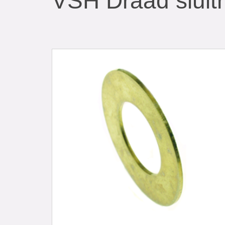
VSH Draad sluitr