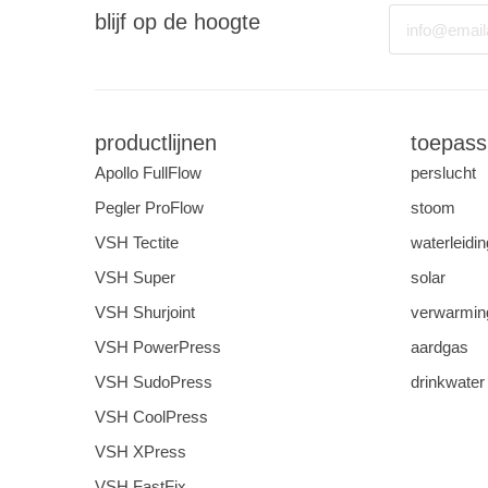
Email
blijf op de hoogte
productlijnen
toepass
Apollo FullFlow
perslucht
Pegler ProFlow
stoom
VSH Tectite
waterleidin
VSH Super
solar
VSH Shurjoint
verwarming
VSH PowerPress
aardgas
VSH SudoPress
drinkwater
VSH CoolPress
VSH XPress
VSH FastFix