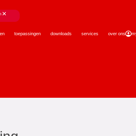
n
sluiten
en
toepassingen
downloads
services
over ons