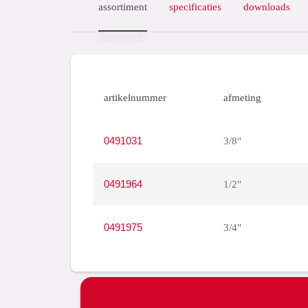
assortiment
specificaties
downloads
artikelnummer
afmeting
0491031
3/8"
0491964
1/2"
0491975
3/4"