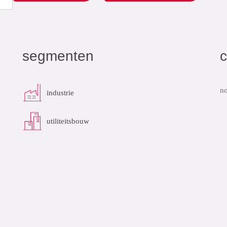
segmenten
c
no
industrie
utiliteitsbouw