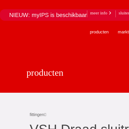
meer info
sluite
NIEUW: myIPS is beschikbaar
producten
markt
producten
fittingen