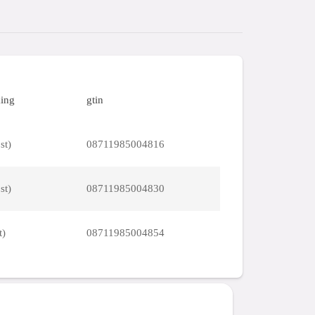
ing
gtin
st)
08711985004816
st)
08711985004830
t)
08711985004854