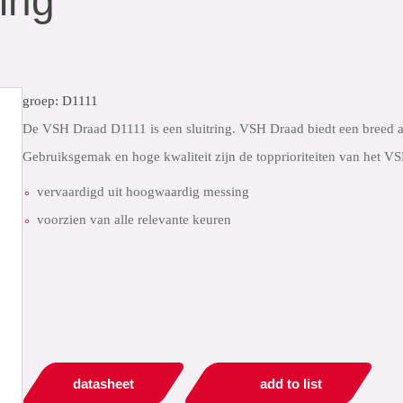
ing
groep: D1111
De VSH Draad D1111 is een sluitring. VSH Draad biedt een breed as
Gebruiksgemak en hoge kwaliteit zijn de topprioriteiten van het V
vervaardigd uit hoogwaardig messing
voorzien van alle relevante keuren
datasheet
add to list