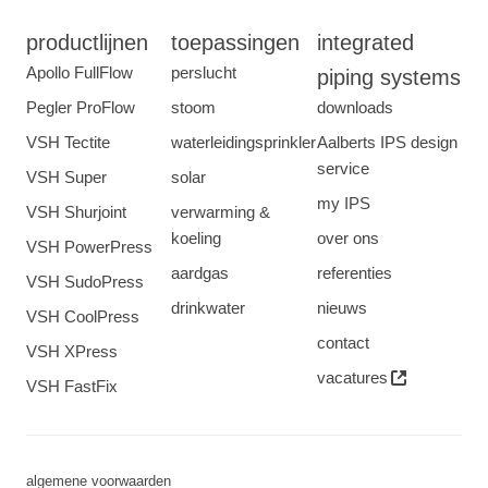
productlijnen
toepassingen
integrated
Apollo FullFlow
perslucht
piping systems
Pegler ProFlow
stoom
downloads
VSH Tectite
waterleidingsprinkler
Aalberts IPS design
service
VSH Super
solar
my IPS
VSH Shurjoint
verwarming &
koeling
over ons
VSH PowerPress
aardgas
referenties
VSH SudoPress
drinkwater
nieuws
VSH CoolPress
contact
VSH XPress
vacatures
VSH FastFix
algemene voorwaarden