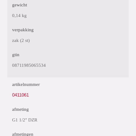
gewicht
0,14 kg
verpakking
zak (2 st)
gtin
08711985065534
artikelnummer
0411061
afmeting
G1 1/2" DZR
afmetingen