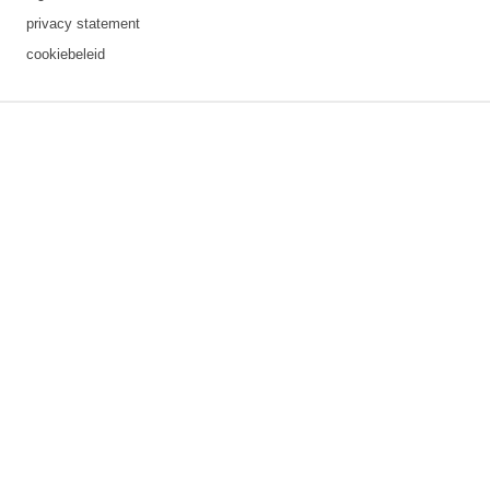
privacy statement
cookiebeleid
3 downloads geselecteerd
opslaan