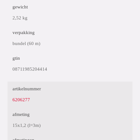
gewicht
2,52 kg
verpakking
bundel (60 m)
gtin
08711985204414
artikelnummer
6206277
afmeting
15x1,2 (l=3m)