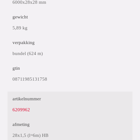
6000x28x28 mm
gewicht
5,89 kg
verpakking
bundel (624 m)
gtin
08711985131758
artikelnummer
6209962
afmeting
28x1,5 (l=6m) HB