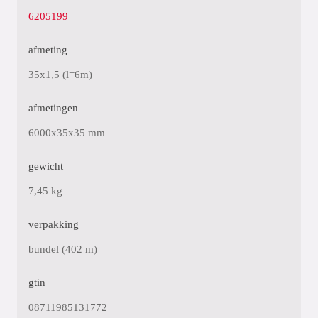
6205199
afmeting
35x1,5 (l=6m)
afmetingen
6000x35x35 mm
gewicht
7,45 kg
verpakking
bundel (402 m)
gtin
08711985131772