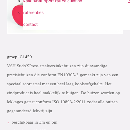
vacatures
Fast Fix support rail calculation
referenties
contact
groep: C1459
VSH SudoXPress staalverzinkt buizen zijn dunwandige
precisiebuizen die conform EN10305-3 gemaakt zijn van een
speciaal soort staal met een heel laag koolstofgehalte. Het
eindproduct is heel makkelijk te buigen. De buizen worden op
lekkages getest conform ISO 10893-2:2011 zodat alle buizen
gegarandeerd lekvrij zijn.
beschikbaar in 3m en 6m