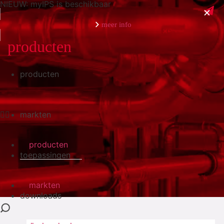
NIEUW: myIPS is beschikbaar
meer info
producten
producten
sluiten
markten
producten
toepassingen
markten
downloads