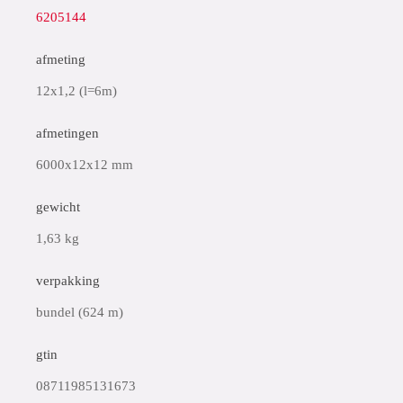
6205144
afmeting
12x1,2 (l=6m)
afmetingen
6000x12x12 mm
gewicht
1,63 kg
verpakking
bundel (624 m)
gtin
08711985131673