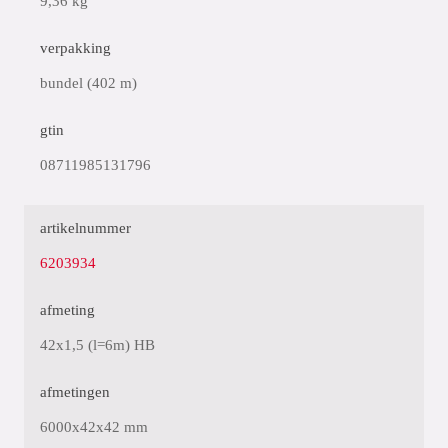
9,36 kg
verpakking
bundel (402 m)
gtin
08711985131796
artikelnummer
6203934
afmeting
42x1,5 (l=6m) HB
afmetingen
6000x42x42 mm