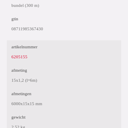
bundel (300 m)
gtin
08711985367430
artikelnummer
6205155
afmeting
15x1,2 (l=6m)
afmetingen
6000x15x15 mm
gewicht
2,52 kg