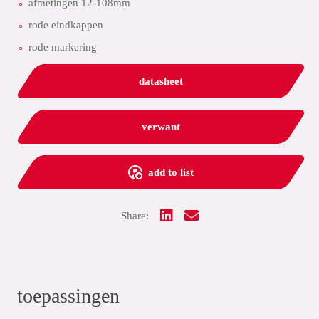
afmetingen 12-108mm
rode eindkappen
rode markering
datasheet
verwant
add to list
Share:
toepassingen