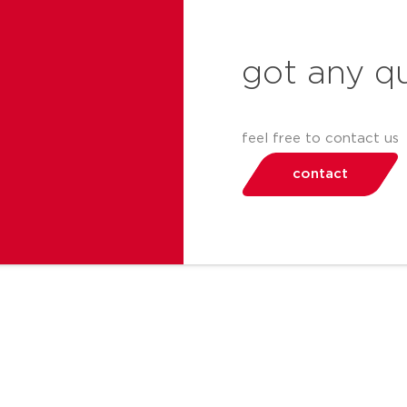
got any q
feel free to contact us
contact