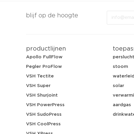
Email
blijf op de hoogte
productlijnen
toepas
Apollo FullFlow
persluch
Pegler ProFlow
stoom
VSH Tectite
waterleid
VSH Super
solar
VSH Shurjoint
verwarmi
VSH PowerPress
aardgas
VSH SudoPress
drinkwat
VSH CoolPress
VSH XPress