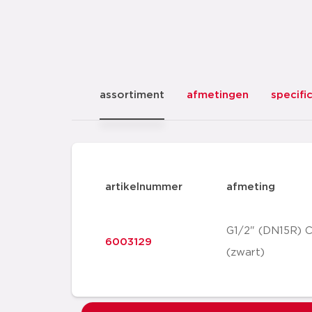
assortiment
afmetingen
specifi
artikelnummer
afmeting
G1/2" (DN15R) C
6003129
(zwart)