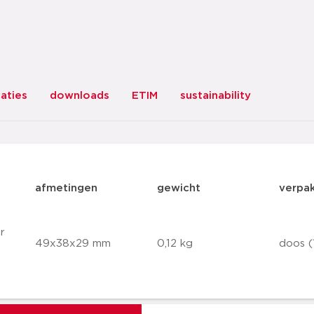
caties
downloads
ETIM
sustainability
afmetingen
gewicht
verpa
r
49x38x29 mm
0,12 kg
doos (