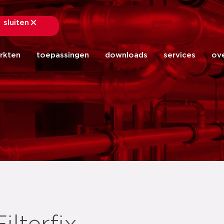
sluiten
sluiten
rkten
toepassingen
downloads
services
ov