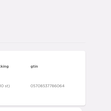
kking
gtin
10 st)
05708537786064