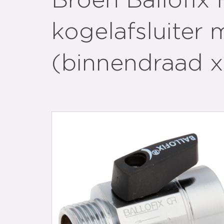
Broen Ballofix F
kogelafsluiter 
(binnendraad x