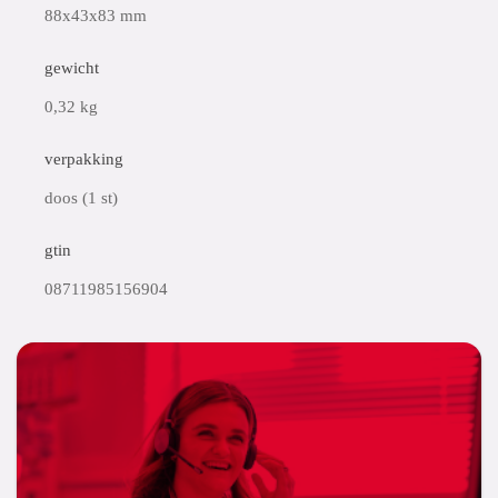
88x43x83 mm
gewicht
0,32 kg
verpakking
doos (1 st)
gtin
08711985156904