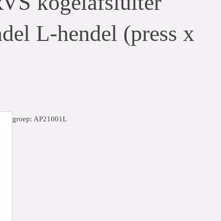
VS kogelafsluiter
del L-hendel (press x
groep: AP21001L