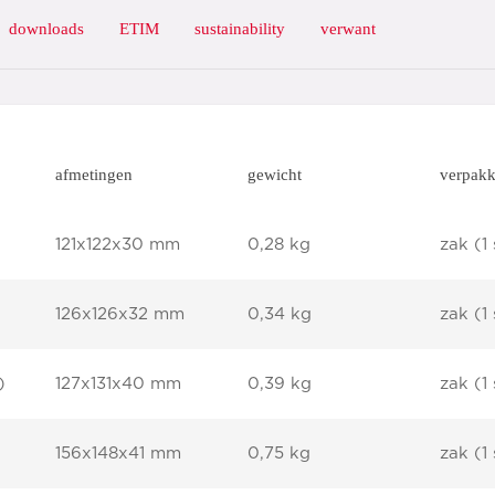
downloads
ETIM
sustainability
verwant
afmetingen
gewicht
verpakk
121x122x30 mm
0,28 kg
zak (1 
126x126x32 mm
0,34 kg
zak (1 
)
127x131x40 mm
0,39 kg
zak (1 
156x148x41 mm
0,75 kg
zak (1 