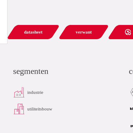
datasheet
verwant
segmenten
c
industrie
utiliteitsbouw