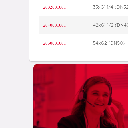
2032001001
35xG1 1/4 (DN3
2040001001
42xG1 1/2 (DN4
2050001001
54xG2 (DN50)