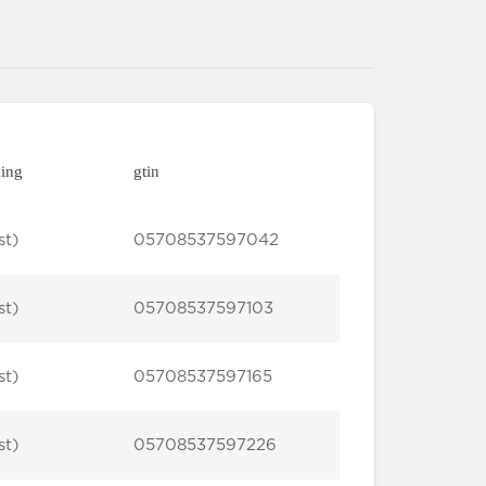
ing
gtin
st)
05708537597042
st)
05708537597103
st)
05708537597165
st)
05708537597226