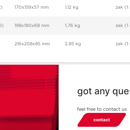
2)
170x159x57 mm
1,12 kg
zak (1 
0)
198x190x68 mm
1,76 kg
zak (1 
216x208x85 mm
2,85 kg
zak (1 
got any que
feel free to contact us
contact