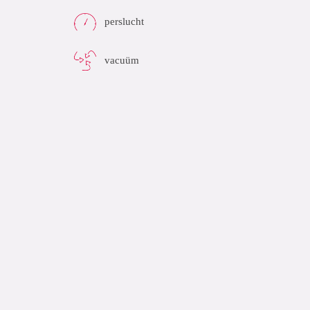
perslucht
vacuüm