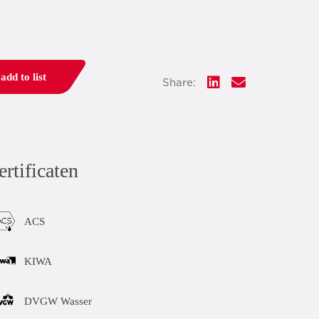
add to list
Share:
ertificaten
ACS
KIWA
DVGW Wasser