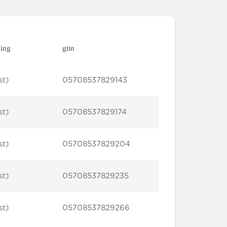
ing
gtin
st)
05708537829143
st)
05708537829174
st)
05708537829204
st)
05708537829235
st)
05708537829266