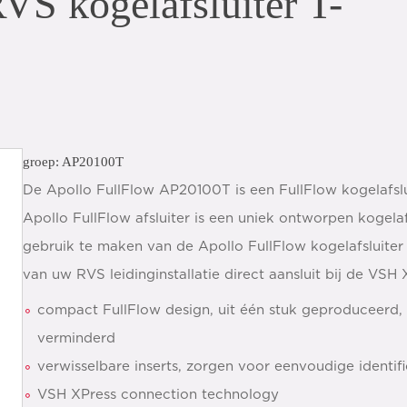
VS kogelafsluiter T-
groep: AP20100T
De Apollo FullFlow AP20100T is een FullFlow kogelafsl
Apollo FullFlow afsluiter is een uniek ontworpen kogela
gebruik te maken van de Apollo FullFlow kogelafsluiter b
van uw RVS leidinginstallatie direct aansluit bij de VSH X
compact FullFlow design, uit één stuk geproduceerd, 
verminderd
verwisselbare inserts, zorgen voor eenvoudige identi
VSH XPress connection technology