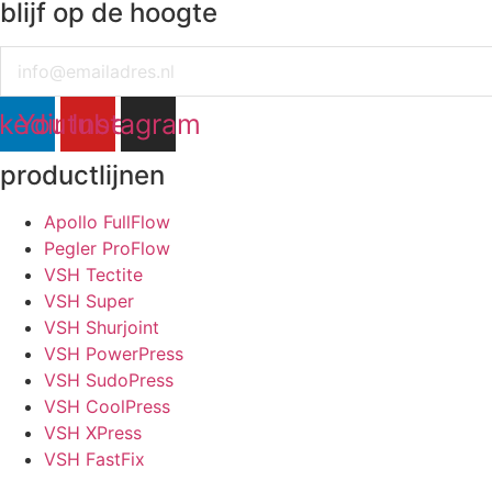
blijf op de hoogte
Email
nkedin
Youtube
Instagram
productlijnen
Apollo FullFlow
Pegler ProFlow
VSH Tectite
VSH Super
VSH Shurjoint
VSH PowerPress
VSH SudoPress
VSH CoolPress
VSH XPress
VSH FastFix