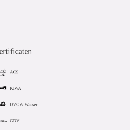
Share:
ertificaten
ACS
KIWA
DVGW Wasser
GDV