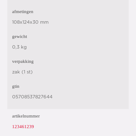
afmetingen
108x124x30 mm
gewicht
0,3 kg
verpakking
zak (1 st)
gtin
05708537827644
artikelnummer
123461239