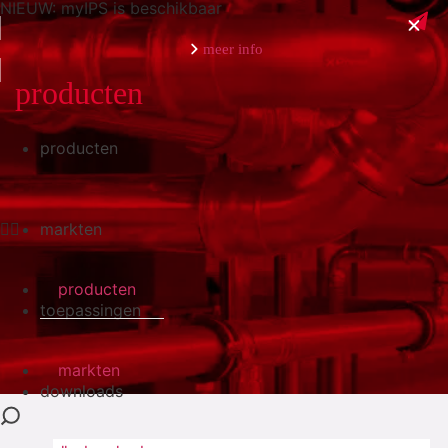
NIEUW: myIPS is beschikbaar
meer info
producten
producten
sluiten
markten
producten
toepassingen
markten
downloads