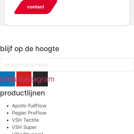
contact
blijf op de hoogte
Email
nkedin
Youtube
Instagram
productlijnen
Apollo FullFlow
Pegler ProFlow
VSH Tectite
VSH Super