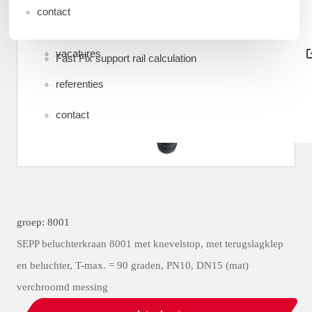
installatie handleidingen
contact
sustainability
balancing valve sizing tool
vacatures
Fast Fix support rail calculation
referenties
contact
groep: 8001
SEPP beluchterkraan 8001 met knevelstop, met terugslagklep
en beluchter, T-max. = 90 graden, PN10, DN15 (mat)
verchroomd messing