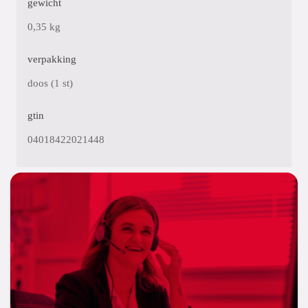
gewicht
0,35 kg
verpakking
doos (1 st)
gtin
04018422021448