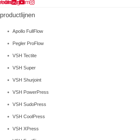
kedin
Youtube
Instagram
productlijnen
Apollo FullFlow
Pegler ProFlow
VSH Tectite
VSH Super
VSH Shurjoint
VSH PowerPress
VSH SudoPress
VSH CoolPress
VSH XPress