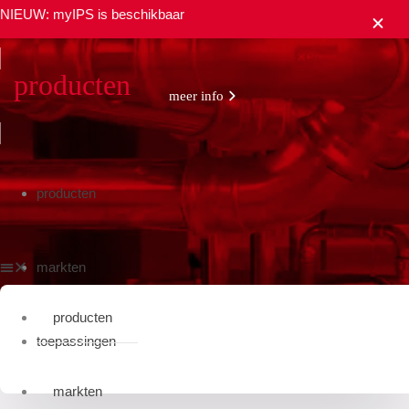
NIEUW: myIPS is beschikbaar
sluiten
producten
meer info
producten
markten
producten
toepassingen
markten