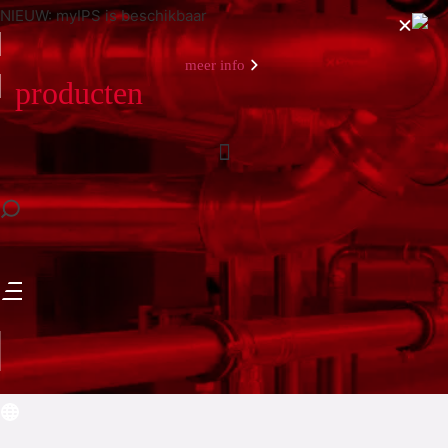
NIEUW: myIPS is beschikbaar
meer info
producten
sluiten