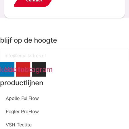
blijf op de hoogte
Email
nkedin
Youtube
Instagram
productlijnen
Apollo FullFlow
Pegler ProFlow
VSH Tectite