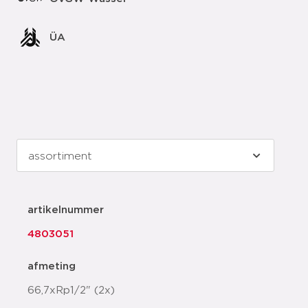
ÜA
artikelnummer
4803051
afmeting
66,7xRp1/2" (2x)