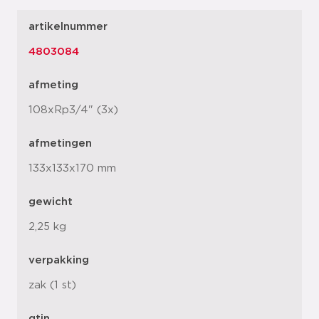
artikelnummer
4803084
afmeting
108xRp3/4" (3x)
afmetingen
133x133x170 mm
gewicht
2,25 kg
verpakking
zak (1 st)
gtin