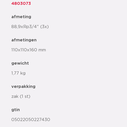
4803073
afmeting
88,9xRp3/4" (3x)
afmetingen
110x110x160 mm
gewicht
1,77 kg
verpakking
zak (1 st)
gtin
05022050227430