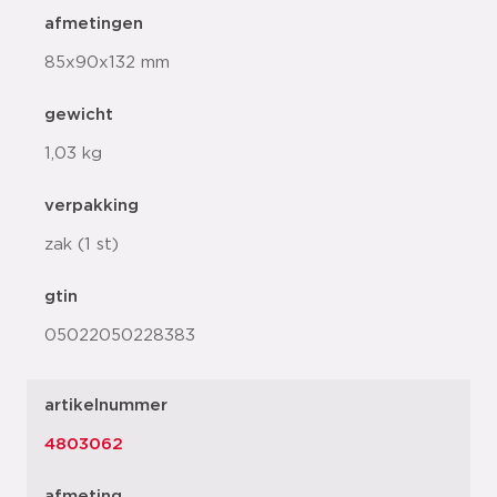
afmetingen
85x90x132 mm
gewicht
1,03 kg
verpakking
zak (1 st)
gtin
05022050228383
artikelnummer
4803062
afmeting