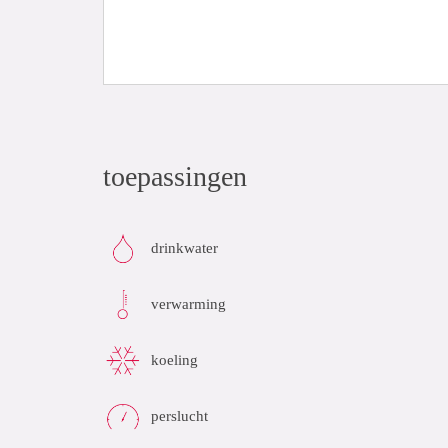
toepassingen
drinkwater
verwarming
koeling
perslucht