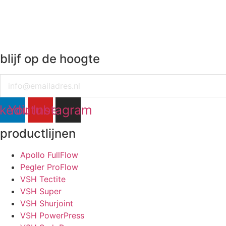
blijf op de hoogte
Email
nkedin
Youtube
Instagram
productlijnen
Apollo FullFlow
Pegler ProFlow
VSH Tectite
VSH Super
VSH Shurjoint
VSH PowerPress