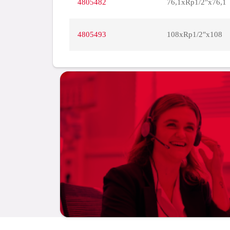
4805482
76,1xRp1/2"x76,1
4805493
108xRp1/2"x108