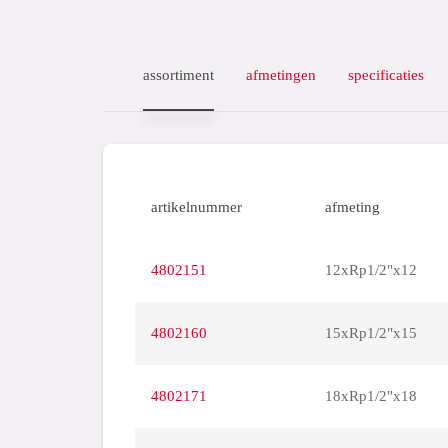
assortiment
afmetingen
specificaties
artikelnummer
afmeting
4802151
12xRp1/2"x12
4802160
15xRp1/2"x15
4802171
18xRp1/2"x18