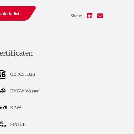
add to list
Share:
ertificaten
QB (CSTBat)
DVGW Wasser
KIWA
SINTEF