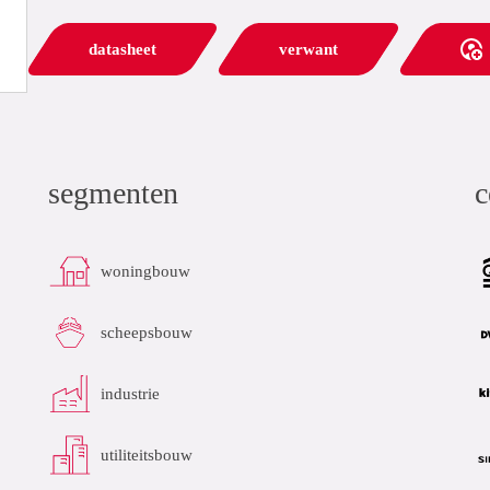
datasheet
verwant
segmenten
c
woningbouw
scheepsbouw
industrie
utiliteitsbouw