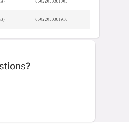
st)
05022050381903
st)
05022050381910
stions?