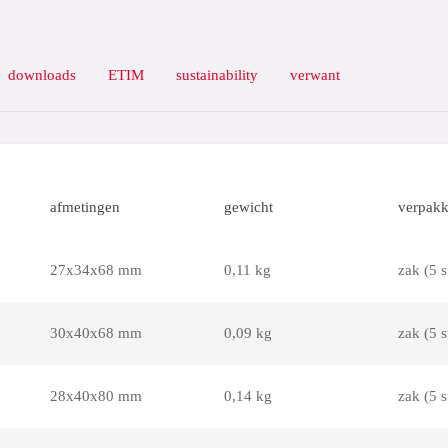
downloads
ETIM
sustainability
verwant
afmetingen
gewicht
verpakk
27x34x68 mm
0,11 kg
zak (5 s
30x40x68 mm
0,09 kg
zak (5 s
28x40x80 mm
0,14 kg
zak (5 s