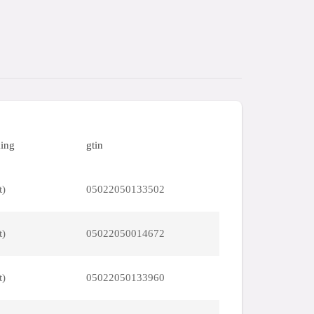
ing
gtin
t)
05022050133502
t)
05022050014672
t)
05022050133960