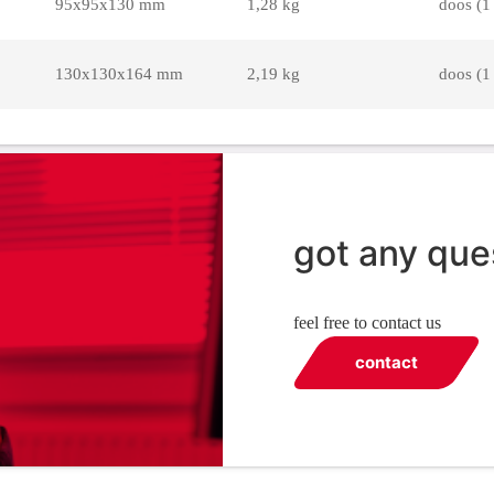
95x95x130 mm
1,28 kg
doos (1 
130x130x164 mm
2,19 kg
doos (1 
got any que
feel free to contact us
contact