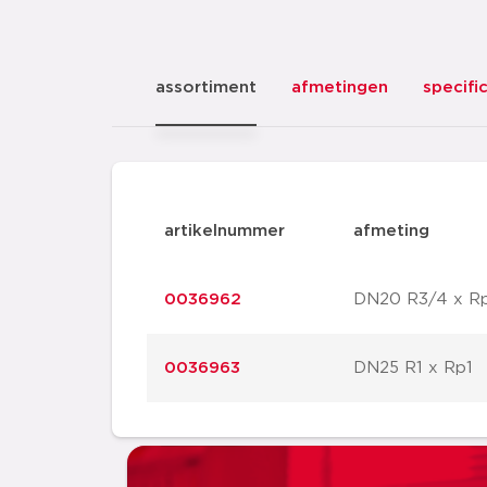
assortiment
afmetingen
specifi
artikelnummer
afmeting
0036962
DN20 R3/4 x R
0036963
DN25 R1 x Rp1