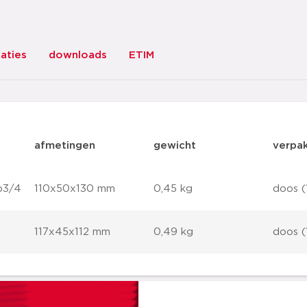
caties
downloads
ETIM
afmetingen
gewicht
verpa
p3/4
110x50x130 mm
0,45 kg
doos (1
117x45x112 mm
0,49 kg
doos (1