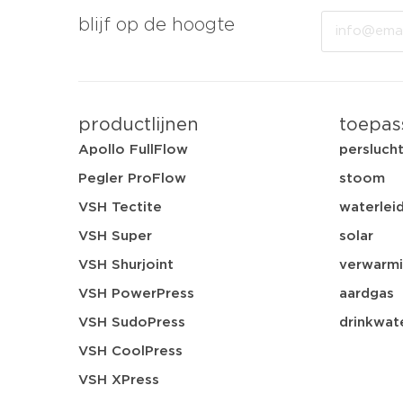
Email
blijf op de hoogte
productlijnen
toepas
Apollo FullFlow
persluch
Pegler ProFlow
stoom
VSH Tectite
waterleid
VSH Super
solar
VSH Shurjoint
verwarmi
VSH PowerPress
aardgas
VSH SudoPress
drinkwat
VSH CoolPress
VSH XPress