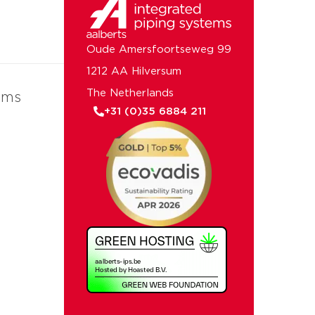
Oude Amersfoortseweg 99
1212 AA Hilversum
The Netherlands
ems
+31 (0)35 6884 211