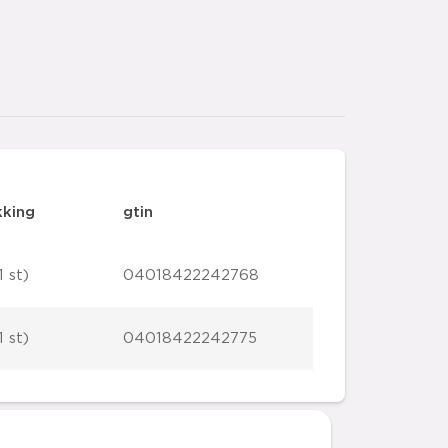
kking
gtin
 st)
04018422242768
 st)
04018422242775