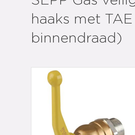
SEPP Gas veili
haaks met TAE 
binnendraad)