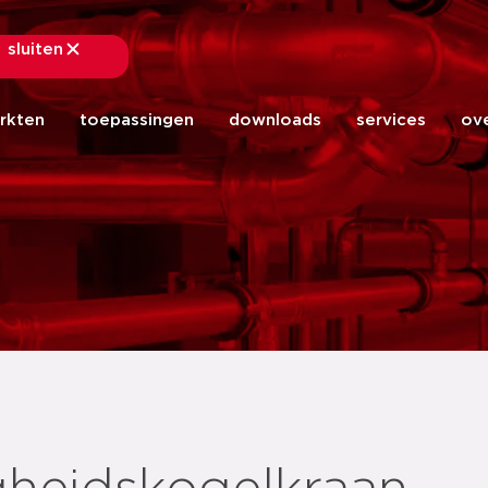
sluiten
sluiten
rkten
toepassingen
downloads
services
ov