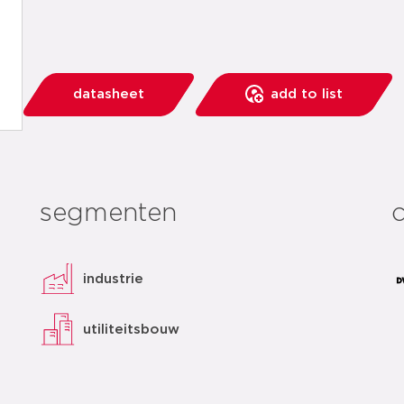
datasheet
add to list
segmenten
c
industrie
utiliteitsbouw