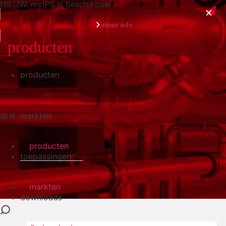
NIEUW: myIPS is beschikbaar
meer info
producten
producten
sluiten
markten
producten
toepassingen
markten
downloads