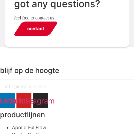
got any questions?
feel free to contact us
contact
blijf op de hoogte
Email
nkedin
Youtube
Instagram
productlijnen
Apollo FullFlow