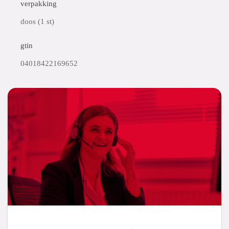
verpakking
doos (1 st)
gtin
04018422169652