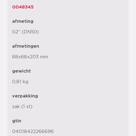
0048345
afmeting
G2" (DN50)
afmetingen
68x68x203 mm
gewicht
0,81 kg
verpakking
zak (1 st)
gtin
04018422266696