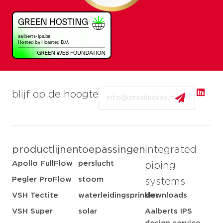
Email
blijf op de hoogte
productlijnen
toepassingen
integrated
Apollo FullFlow
perslucht
piping
Pegler ProFlow
stoom
systems
VSH Tectite
waterleidingsprinkler
downloads
VSH Super
solar
Aalberts IPS