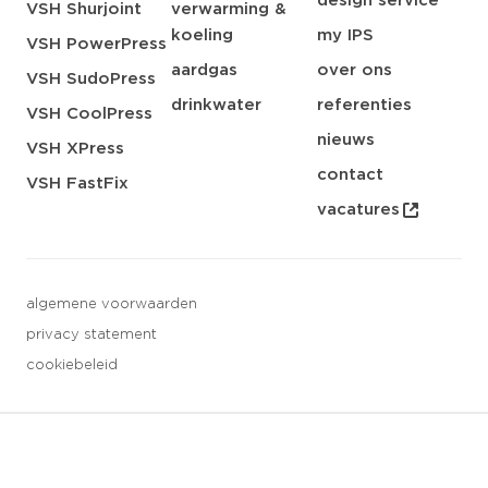
design service
VSH Shurjoint
verwarming &
koeling
my IPS
VSH PowerPress
aardgas
over ons
VSH SudoPress
drinkwater
referenties
VSH CoolPress
nieuws
VSH XPress
contact
VSH FastFix
vacatures
algemene voorwaarden
privacy statement
cookiebeleid
3 downloads geselecteerd