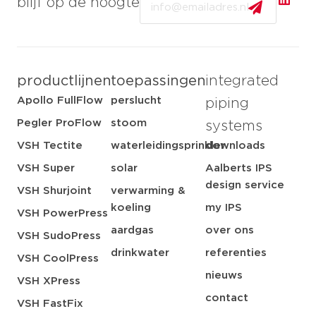
blijf op de hoogte
productlijnen
toepassingen
integrated
Apollo FullFlow
perslucht
piping
Pegler ProFlow
stoom
systems
VSH Tectite
waterleidingsprinkler
downloads
VSH Super
solar
Aalberts IPS
design service
VSH Shurjoint
verwarming &
koeling
my IPS
VSH PowerPress
aardgas
over ons
VSH SudoPress
drinkwater
referenties
VSH CoolPress
nieuws
VSH XPress
contact
VSH FastFix