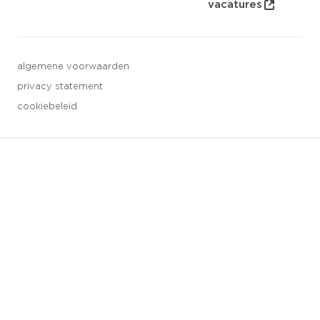
vacatures
algemene voorwaarden
privacy statement
cookiebeleid
3 downloads geselecteerd
opslaan