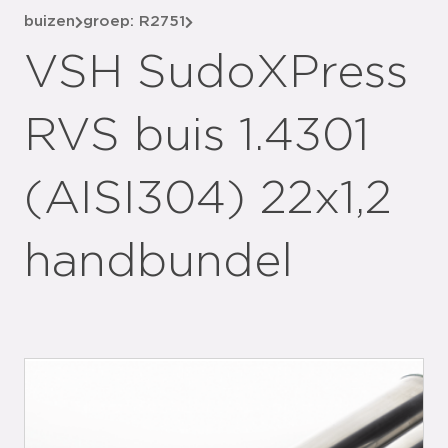
buizen
groep: R2751
VSH SudoXPress
RVS buis 1.4301
(AISI304) 22x1,2
handbundel