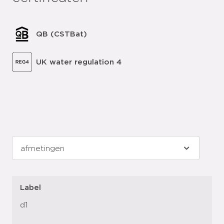
QB (CSTBat)
UK water regulation 4
Label
d1