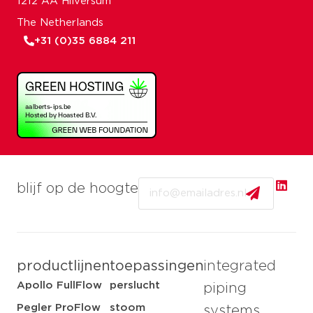
1212 AA Hilversum
The Netherlands
+31 (0)35 6884 211
Email
blijf op de hoogte
productlijnen
toepassingen
integrated
Apollo FullFlow
perslucht
piping
Pegler ProFlow
stoom
systems