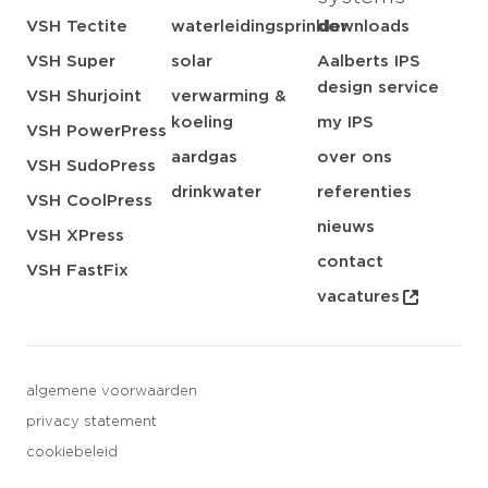
VSH Tectite
waterleidingsprinkler
downloads
VSH Super
solar
Aalberts IPS
design service
VSH Shurjoint
verwarming &
koeling
my IPS
VSH PowerPress
aardgas
over ons
VSH SudoPress
drinkwater
referenties
VSH CoolPress
nieuws
VSH XPress
contact
VSH FastFix
vacatures
algemene voorwaarden
privacy statement
cookiebeleid