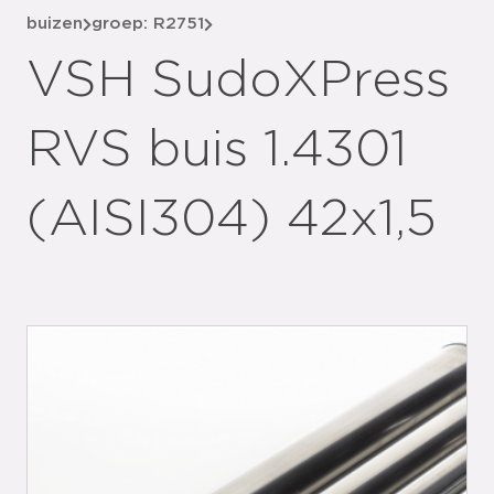
buizen
groep: R2751
VSH SudoXPress
RVS buis 1.4301
(AISI304) 42x1,5