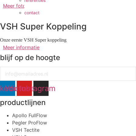
referenties
Meer foto's
contact
VSH Super Koppeling
Onze eerste VSH Super koppeling
Meer informatie
blijf op de hoogte
Email
nkedin
Youtube
Instagram
productlijnen
Apollo FullFlow
Pegler ProFlow
VSH Tectite