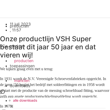
newsroom
VSH Super 50 jaar
11 juli 2023
producten
,
11:57
sluiten
Onze productlijn VSH Super
bestaat dit jaar 50 jaar en dat
markten
vieren wij!
producten
toepassingen
We kijken graag even met u terug:
In 1931 wordt de N.V. Vereenigde Schroevenfabrieken opgericht. In
markten
de jaren ‘50 begint het bedrijf met soldeerfittingen en in 1958 wordt
downloads
gestart met de productie van de messing schroefdraad fitting, waarvoor
zelfs een aparte productontwikkelingsafdeling wordt opgericht.
toepassingen
alle downloads
services
In 1973, 50 jaar geleden, wordt de Super knelfitting ontwikkeld die