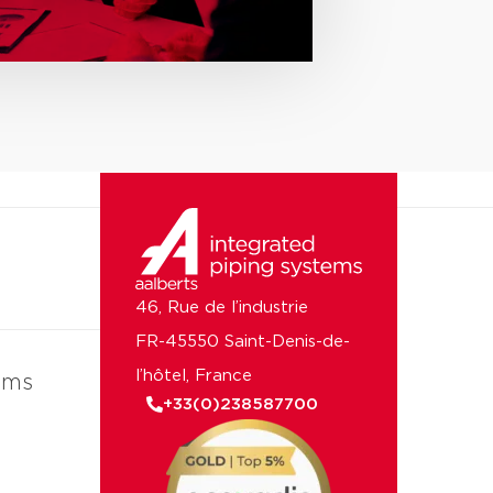
46, Rue de l’industrie
FR-45550 Saint-Denis-de-
l’hôtel, France
ems
+33(0)238587700