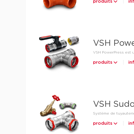
produits
in
VSH Powe
VSH PowerPress est u
produits
in
VSH Sudo
Système de tuyauterie 
produits
in