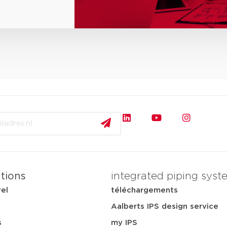
ations
integrated piping syst
rel
téléchargements
Aalberts IPS design service
s
my IPS