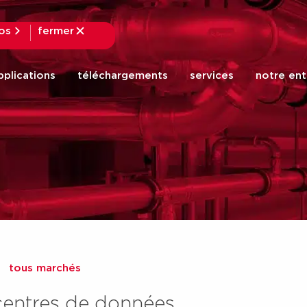
fos
fermer
fermer
pplications
téléchargements
services
notre ent
tous marchés
centres de données