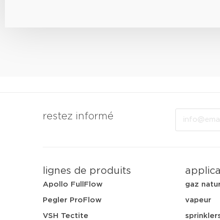
Email
restez informé
lignes de produits
applic
Apollo FullFlow
gaz natu
Pegler ProFlow
vapeur
VSH Tectite
sprinkler