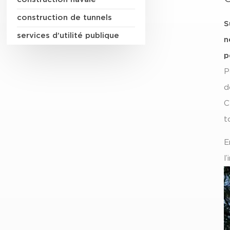
construction de tunnels
S
services d’utilité publique
n
p
P
d
C
t
E
l