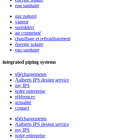
eau sanitaire
gaz naturel
vapeur
sprinklers
air comprimé
chauffage et refroidissement
énergie solaire
eau sanitaire
integrated piping systems
téléchargements
Aalberts IPS design service
my IPS
notre entreprise
références
actualité
contact
téléchargements
Aalberts IPS design service
my IPS
notre entreprise