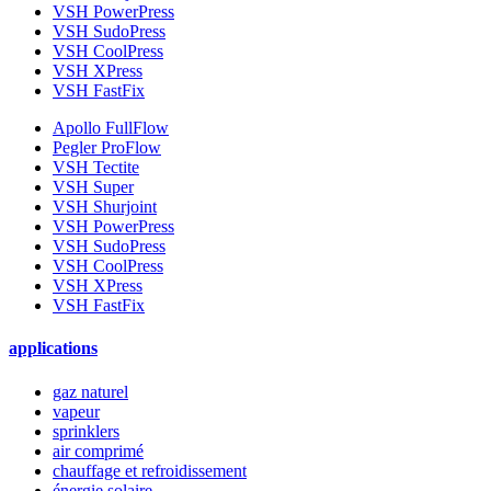
VSH PowerPress
VSH SudoPress
VSH CoolPress
VSH XPress
VSH FastFix
Apollo FullFlow
Pegler ProFlow
VSH Tectite
VSH Super
VSH Shurjoint
VSH PowerPress
VSH SudoPress
VSH CoolPress
VSH XPress
VSH FastFix
applications
gaz naturel
vapeur
sprinklers
air comprimé
chauffage et refroidissement
énergie solaire