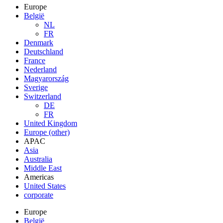
Europe
België
NL
FR
Denmark
Deutschland
France
Nederland
Magyarország
Sverige
Switzerland
DE
FR
United Kingdom
Europe (other)
APAC
Asia
Australia
Middle East
Americas
United States
corporate
Europe
België