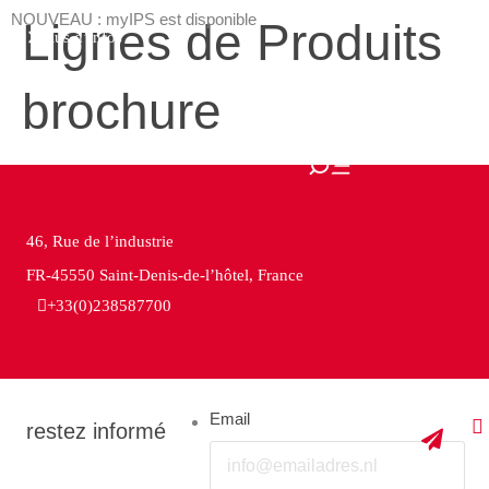
NOUVEAU : myIPS est disponible
Lignes de Produits
plus d’infos
brochure
fermer
46, Rue de l’industrie
FR-45550 Saint-Denis-de-l’hôtel, France
+33(0)238587700
Email
restez informé