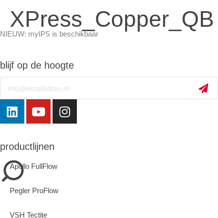
XPress_Copper_QB
NIEUW: myIPS is beschikbaar
meer info
blijf op de hoogte
Email
sluiten
productlijnen
Apollo FullFlow
Pegler ProFlow
VSH Tectite