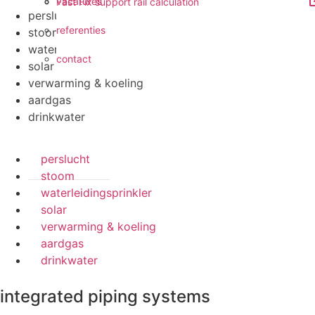
vacatures
Fast Fix support rail calculation
perslucht
referenties
stoom
waterleidingsprinkler
contact
solar
verwarming & koeling
aardgas
drinkwater
perslucht
stoom
waterleidingsprinkler
solar
verwarming & koeling
aardgas
drinkwater
integrated piping systems