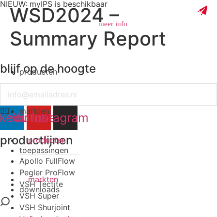
NIEUW: myIPS is beschikbaar
WSD2024 –
meer info
Summary Report
blijf op de hoogte
producten
sluiten
Email
markten
nkedin
Youtube
Instagram
productlijnen
producten
toepassingen
Apollo FullFlow
Pegler ProFlow
markten
VSH Tectite
downloads
VSH Super
VSH Shurjoint