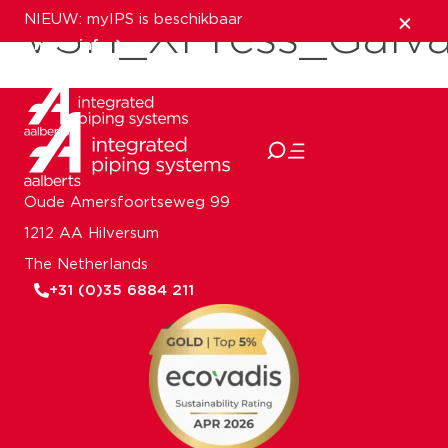
NIEUW: myIPS is beschikbaar
VSH_XPress_Galv
meer info
sluiten
Oude Amersfoortseweg 99
1212 AA Hilversum
The Netherlands
+31 (0)35 6884 211