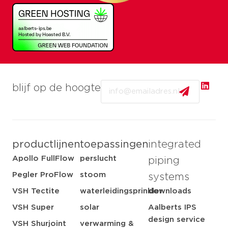
Email
blijf op de hoogte
productlijnen
toepassingen
integrated
Apollo FullFlow
perslucht
piping
Pegler ProFlow
stoom
systems
VSH Tectite
waterleidingsprinkler
downloads
VSH Super
solar
Aalberts IPS
design service
VSH Shurjoint
verwarming &