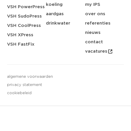
koeling
my IPS
VSH PowerPress
aardgas
over ons
VSH SudoPress
drinkwater
referenties
VSH CoolPress
nieuws
VSH XPress
contact
VSH FastFix
vacatures
algemene voorwaarden
privacy statement
cookiebeleid
3 downloads geselecteerd