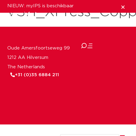
NIEUW: myIPS is beschikbaar
VSH_XPress_Cop
meer info
sluiten
Oude Amersfoortseweg 99
1212 AA Hilversum
The Netherlands
+31 (0)35 6884 211