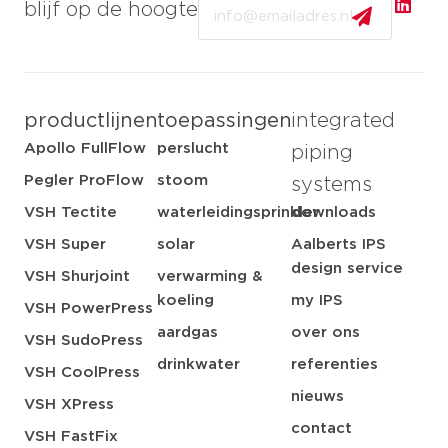
Email
blijf op de hoogte
productlijnen
toepassingen
integrated
Apollo FullFlow
perslucht
piping
Pegler ProFlow
stoom
systems
VSH Tectite
waterleidingsprinkler
downloads
VSH Super
solar
Aalberts IPS
design service
VSH Shurjoint
verwarming &
koeling
my IPS
VSH PowerPress
aardgas
over ons
VSH SudoPress
drinkwater
referenties
VSH CoolPress
nieuws
VSH XPress
contact
VSH FastFix