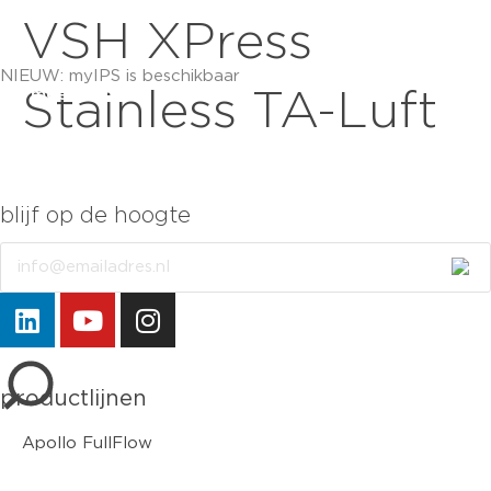
VSH XPress
NIEUW: myIPS is beschikbaar
meer info
Stainless TA-Luft
blijf op de hoogte
Email
sluiten
productlijnen
Apollo FullFlow