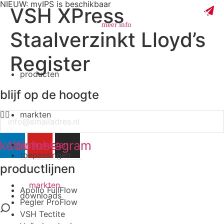
NIEUW: myIPS is beschikbaar
VSH XPress
meer info
Staalverzinkt Lloyd’s
Register
producten
sluiten
blijf op de hoogte
markten
Email
nkedin
Youtube
Instagram
producten
toepassingen
productlijnen
markten
Apollo FullFlow
downloads
Pegler ProFlow
VSH Tectite