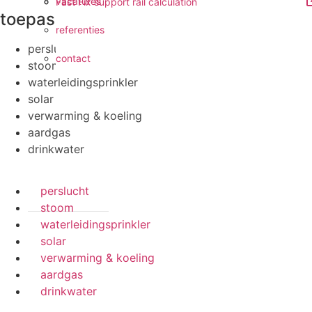
vacatures
Fast Fix support rail calculation
toepassingen
referenties
perslucht
contact
stoom
waterleidingsprinkler
solar
verwarming & koeling
aardgas
drinkwater
perslucht
stoom
waterleidingsprinkler
solar
verwarming & koeling
aardgas
drinkwater