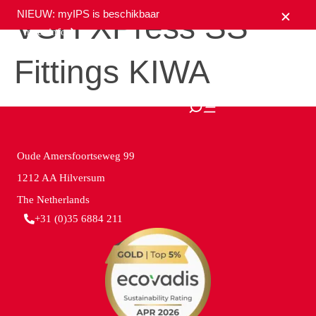
NIEUW: myIPS is beschikbaar
VSH XPress SS
meer info
Fittings KIWA
sluiten
Oude Amersfoortseweg 99
1212 AA Hilversum
The Netherlands
+31 (0)35 6884 211