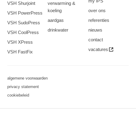
my IPS
VSH Shurjoint
verwarming &
koeling
over ons
VSH PowerPress
aardgas
referenties
VSH SudoPress
drinkwater
nieuws
VSH CoolPress
contact
VSH XPress
vacatures
VSH FastFix
algemene voorwaarden
privacy statement
cookiebeleid
3 downloads geselecteerd
opslaan