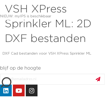
VSH XPress
NIEUW: myIPS is beschikbaar
meer info
Sprinkler ML: 2D
DXF bestanden
DXF Cad bestanden voor VSH XPress Sprinkler ML
blijf op de hoogte
sluiten
Email