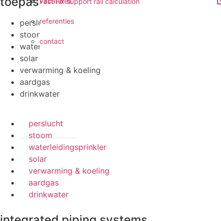
toepassingen
vacatures
Fast Fix support rail calculation
referenties
perslucht
stoom
contact
waterleidingsprinkler
solar
verwarming & koeling
aardgas
drinkwater
perslucht
stoom
waterleidingsprinkler
solar
verwarming & koeling
aardgas
drinkwater
integrated piping systems