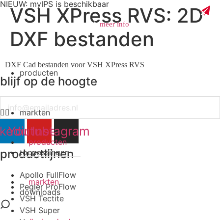
NIEUW: myIPS is beschikbaar
VSH XPress RVS: 2D
meer info
DXF bestanden
DXF Cad bestanden voor VSH XPress RVS
producten
blijf op de hoogte
sluiten
Email
markten
nkedin
Youtube
Instagram
producten
productlijnen
toepassingen
Apollo FullFlow
markten
Pegler ProFlow
downloads
VSH Tectite
VSH Super