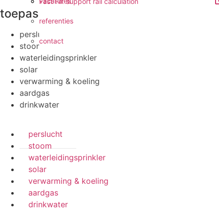
vacatures
Fast Fix support rail calculation
toepassingen
referenties
perslucht
contact
stoom
waterleidingsprinkler
solar
verwarming & koeling
aardgas
drinkwater
perslucht
stoom
waterleidingsprinkler
solar
verwarming & koeling
aardgas
drinkwater