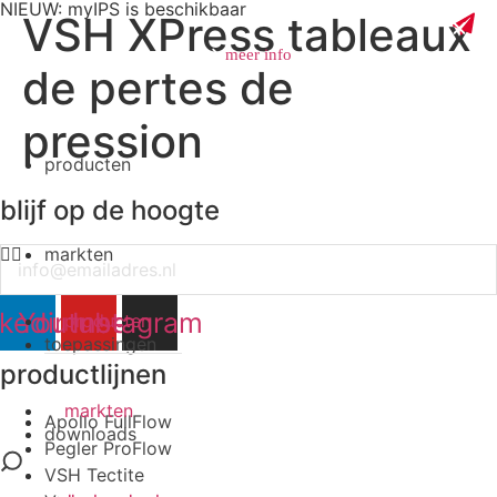
NIEUW: myIPS is beschikbaar
VSH XPress tableaux
meer info
de pertes de
pression
producten
sluiten
blijf op de hoogte
markten
Email
nkedin
Youtube
Instagram
producten
toepassingen
productlijnen
markten
Apollo FullFlow
downloads
Pegler ProFlow
VSH Tectite