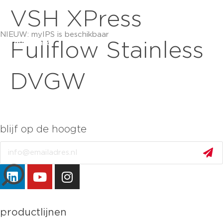
VSH XPress
NIEUW: myIPS is beschikbaar
meer info
Fullflow Stainless
DVGW
blijf op de hoogte
Email
sluiten
productlijnen