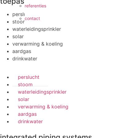
toepassingen
referenties
perslucht
contact
stoom
waterleidingsprinkler
solar
verwarming & koeling
aardgas
drinkwater
perslucht
stoom
waterleidingsprinkler
solar
verwarming & koeling
aardgas
drinkwater
integrated piping systems