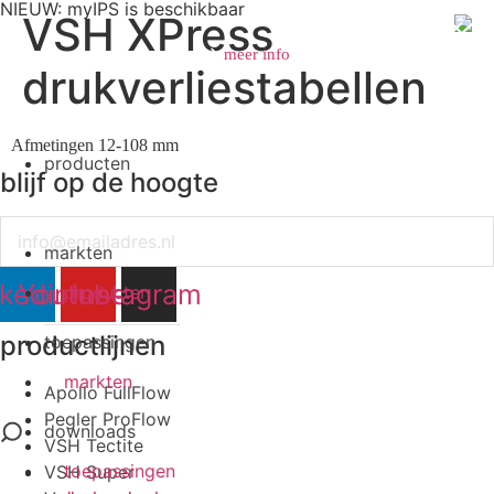
NIEUW: myIPS is beschikbaar
VSH XPress
meer info
drukverliestabellen
Afmetingen 12-108 mm
producten
blijf op de hoogte
sluiten
Email
markten
nkedin
Youtube
Instagram
producten
productlijnen
toepassingen
markten
Apollo FullFlow
Pegler ProFlow
downloads
VSH Tectite
toepassingen
VSH Super