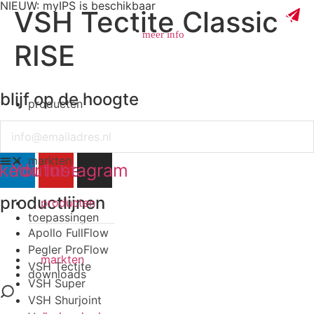
NIEUW: myIPS is beschikbaar
VSH Tectite Classic
meer info
RISE
blijf op de hoogte
producten
sluiten
Email
markten
nkedin
Youtube
Instagram
productlijnen
producten
toepassingen
Apollo FullFlow
Pegler ProFlow
markten
VSH Tectite
downloads
VSH Super
VSH Shurjoint