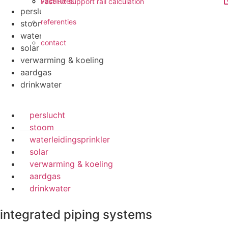
vacatures
Fast Fix support rail calculation
perslucht
referenties
stoom
waterleidingsprinkler
contact
solar
verwarming & koeling
aardgas
drinkwater
perslucht
stoom
waterleidingsprinkler
solar
verwarming & koeling
aardgas
drinkwater
integrated piping systems