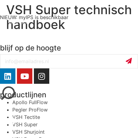
VSH Super technisch
NIEUW: myIPS is beschikbaar
handboek
meer info
blijf op de hoogte
Email
sluiten
productlijnen
Apollo FullFlow
Pegler ProFlow
VSH Tectite
VSH Super
VSH Shurjoint