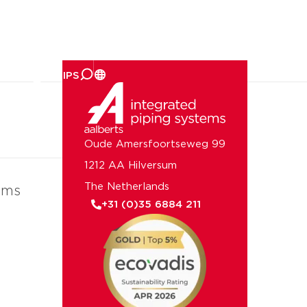
er ons
Oude Amersfoortseweg 99
1212 AA Hilversum
The Netherlands
ems
+31 (0)35 6884 211