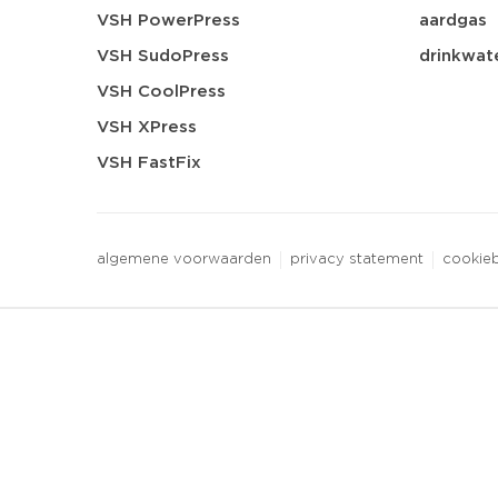
VSH PowerPress
aardgas
VSH SudoPress
drinkwat
VSH CoolPress
VSH XPress
VSH FastFix
algemene voorwaarden
privacy statement
cookieb
3 downloads geselecteerd