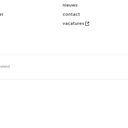
nieuws
er
contact
vacatures
eleid
opsl
download
email