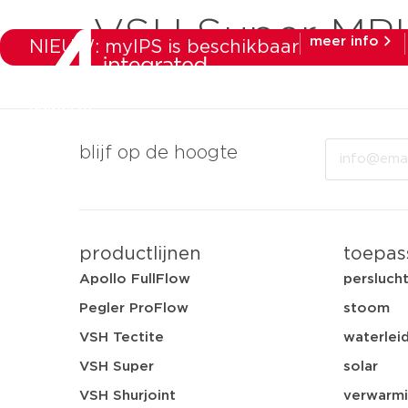
VSH Super MPI
meer info
NIEUW: myIPS is beschikbaar
producten
ma
Email
blijf op de hoogte
productlijnen
toepas
Apollo FullFlow
persluch
Pegler ProFlow
stoom
VSH Tectite
waterleid
VSH Super
solar
VSH Shurjoint
verwarmi