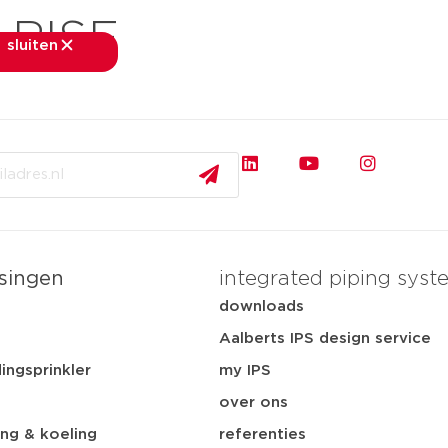
 RISE
sluiten
sluiten
rkten
toepassingen
downloads
services
ov
singen
integrated piping syst
t
downloads
Aalberts IPS design service
ingsprinkler
my IPS
over ons
ng & koeling
referenties