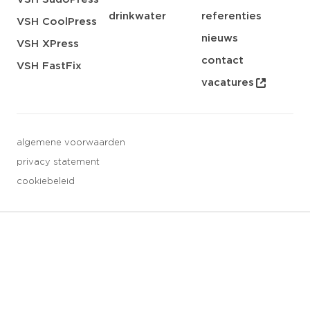
drinkwater
referenties
VSH CoolPress
nieuws
VSH XPress
contact
VSH FastFix
vacatures
algemene voorwaarden
privacy statement
cookiebeleid
3 downloads geselecteerd
opslaan