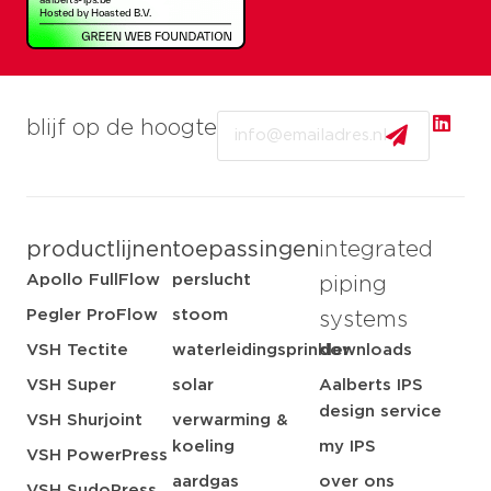
Email
blijf op de hoogte
productlijnen
toepassingen
integrated
Apollo FullFlow
perslucht
piping
Pegler ProFlow
stoom
systems
VSH Tectite
waterleidingsprinkler
downloads
VSH Super
solar
Aalberts IPS
design service
VSH Shurjoint
verwarming &
koeling
my IPS
VSH PowerPress
aardgas
over ons
VSH SudoPress