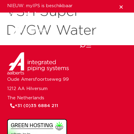
NIEUW: myIPS is beschikbaar
VSH Super
meer info
DVGW Water
sluiten
Oude Amersfoortseweg 99
1212 AA Hilversum
The Netherlands
+31 (0)35 6884 211