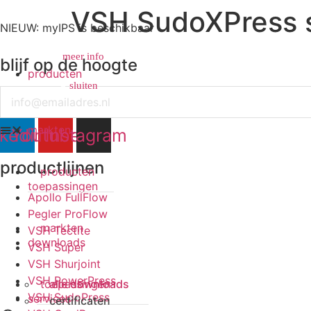
VSH SudoXPress s
NIEUW: myIPS is beschikbaar
meer info
blijf op de hoogte
producten
sluiten
sluiten
Email
markten
nkedin
Youtube
Instagram
productlijnen
producten
toepassingen
Apollo FullFlow
Pegler ProFlow
markten
VSH Tectite
downloads
VSH Super
VSH Shurjoint
VSH PowerPress
toepassingen
alle downloads
VSH SudoPress
services
certificaten