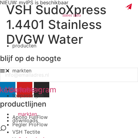
NIEUW: myIPS is beschikbaar
VSH SudoXpress
meer info
1.4401 Stainless
DVGW Water
producten
sluiten
blijf op de hoogte
markten
Email
nkedin
Youtube
Instagram
producten
toepassingen
productlijnen
markten
Apollo FullFlow
downloads
Pegler ProFlow
VSH Tectite