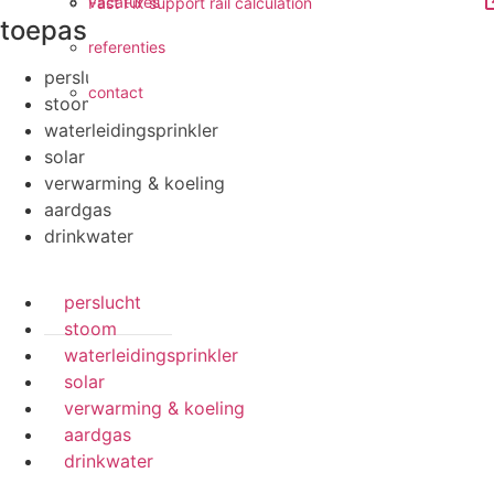
vacatures
Fast Fix support rail calculation
toepassingen
referenties
perslucht
contact
stoom
waterleidingsprinkler
solar
verwarming & koeling
aardgas
drinkwater
perslucht
stoom
waterleidingsprinkler
solar
verwarming & koeling
aardgas
drinkwater