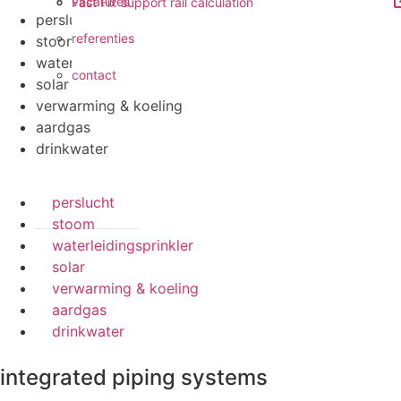
vacatures
Fast Fix support rail calculation
perslucht
referenties
stoom
waterleidingsprinkler
contact
solar
verwarming & koeling
aardgas
drinkwater
perslucht
stoom
waterleidingsprinkler
solar
verwarming & koeling
aardgas
drinkwater
integrated piping systems