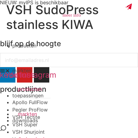
NIEUW: myIPS is beschikbaar
VSH SudoPress
meer info
stainless KIWA
blijf op de hoogte
producten
sluiten
Email
markten
nkedin
Youtube
Instagram
productlijnen
producten
toepassingen
Apollo FullFlow
Pegler ProFlow
markten
VSH Tectite
downloads
VSH Super
VSH Shurjoint